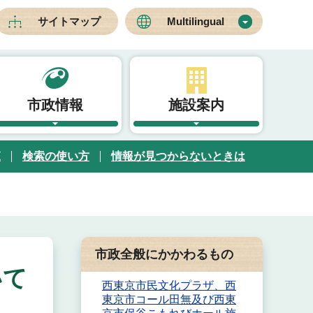
サイトマップ
Multilingual
市政情報
施設案内
覧
検索の使い方
情報が見つからないときは
市政全般にかかわるもの
いて
西東京市民文化プラザ、西
東京市コール田無及び西東