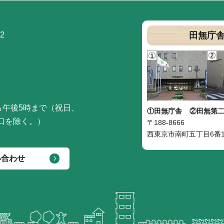
2
田無庁
ら午後5時まで（祝日、
①田無庁舎
②田無第
口を除く。）
〒188-8666
西東京市南町五丁目6番1
い合わせ