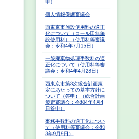
申）
個人情報保護審議会
西東京市施設使用料の適正
化について（コール田無施
設使用料）（使用料等審議
会：令和4年7月15日）
一般廃棄物処理手数料の適
正化について（使用料等審
議会：令和4年4月28日）
西東京市第3次総合計画策
定にあたっての基本方針に
ついて（答申）（総合計画
策定審議会：令和4年4月4
日答申）
事務手数料の適正化につい
て（使用料等審議会：令和
3年9月9日）