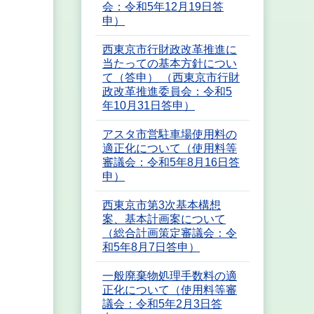
会：令和5年12月19日答
申）
西東京市行財政改革推進に
当たっての基本方針につい
て（答申） （西東京市行財
政改革推進委員会：令和5
年10月31日答申）
アスタ市営駐車場使用料の
適正化について（使用料等
審議会：令和5年8月16日答
申）
西東京市第3次基本構想
案、基本計画案について
（総合計画策定審議会：令
和5年8月7日答申）
一般廃棄物処理手数料の適
正化について（使用料等審
議会：令和5年2月3日答