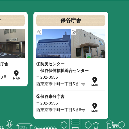
舎
保谷庁舎
二庁舎
①防災センター
保谷保健福祉総合センター
3号
〒202-8555
西東京市中町一丁目5番1号
②保谷東分庁舎
〒202-8555
西東京市中町一丁目6番8号