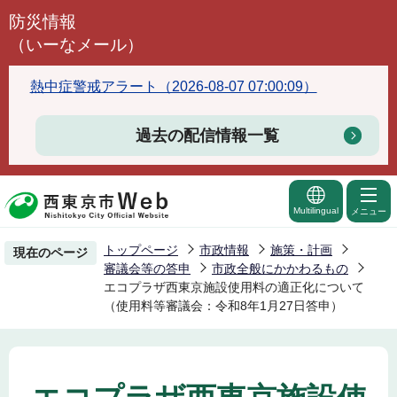
こ
防災情報
の
（いーなメール）
ペ
ー
熱中症警戒アラート（2026-08-07 07:00:09）
ジ
の
過去の配信情報一覧
先
頭
で
Multilingual
メニュー
す
トップページ
市政情報
施策・計画
現在のページ
審議会等の答申
市政全般にかかわるもの
エコプラザ西東京施設使用料の適正化について
（使用料等審議会：令和8年1月27日答申）