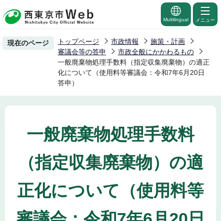
こ
の
Multilingual
メニュー
ペ
トップページ
市政情報
施策・計画
現在のページ
ー
審議会等の答申
市政全般にかかわるもの
ジ
一般廃棄物処理手数料（指定収集廃棄物）の適正
化について（使用料等審議会：令和7年6月20日
の
答申）
先
頭
で
す
一般廃棄物処理手数料
（指定収集廃棄物）の適
正化について（使用料等
審議会：令和7年6月20日