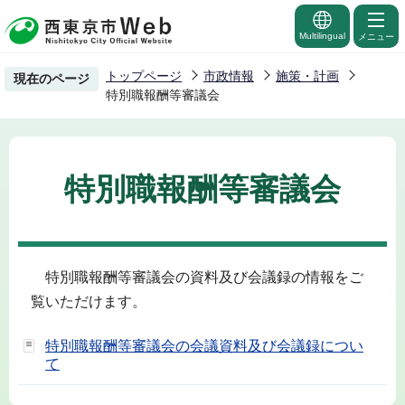
こ
の
Multilingual
メニュー
ペ
トップページ
市政情報
施策・計画
現在のページ
ー
特別職報酬等審議会
ジ
の
先
特別職報酬等審議会
頭
で
す
特別職報酬等審議会の資料及び会議録の情報をご
覧いただけます。
特別職報酬等審議会の会議資料及び会議録につい
て