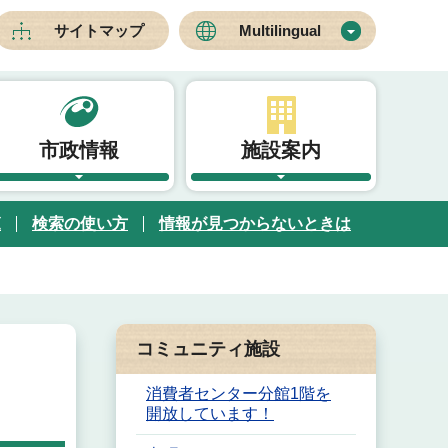
サイトマップ
Multilingual
市政情報
施設案内
覧
検索の使い方
情報が見つからないときは
コミュニティ施設
消費者センター分館1階を
開放しています！