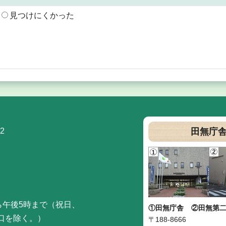
見つけにくかった
2
田無庁
ら午後5時まで（祝日、
①田無庁舎
②田無第
口を除く。）
〒188-8666