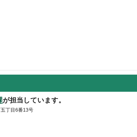
課
が担当しています。
町五丁目6番13号