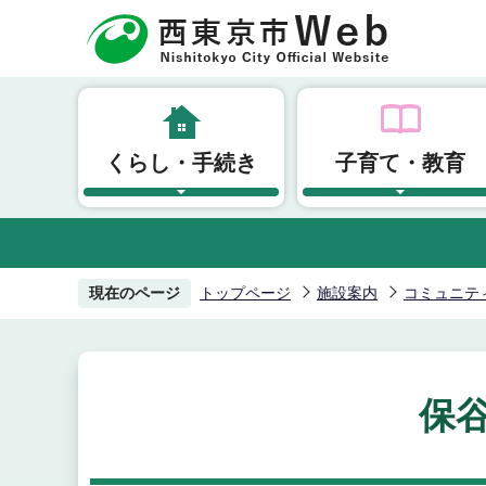
こ
の
ペ
ー
ジ
くらし・手続き
子育て・教育
の
先
頭
で
す
現在のページ
トップページ
施設案内
コミュニテ
保