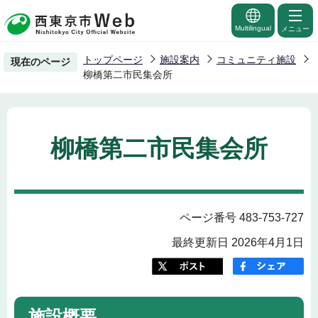
こ
の
Multilingual
メニュー
ペ
トップページ
施設案内
コミュニティ施設
現在のページ
ー
柳橋第二市民集会所
ジ
の
先
柳橋第二市民集会所
頭
で
す
ページ番号 483-753-727
最終更新日 2026年4月1日
施設概要