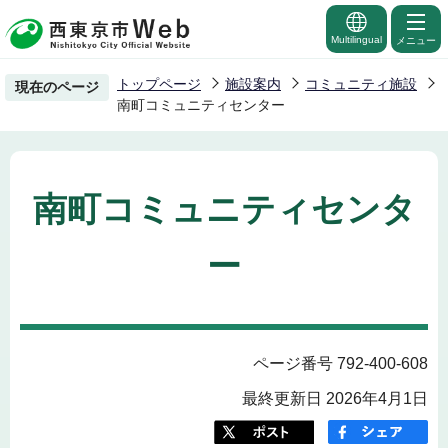
こ
の
Multilingual
メニュー
ペ
トップページ
施設案内
コミュニティ施設
現在のページ
ー
南町コミュニティセンター
ジ
の
先
南町コミュニティセンタ
頭
で
ー
す
ページ番号 792-400-608
最終更新日 2026年4月1日