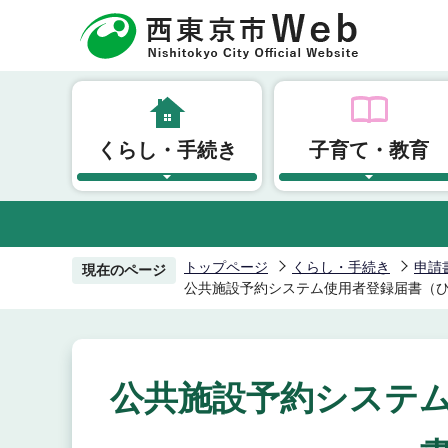
こ
の
ペ
ー
ジ
くらし・手続き
子育て・教育
の
先
頭
で
す
トップページ
くらし・手続き
申請
現在のページ
公共施設予約システム使用者登録届書（
公共施設予約システ