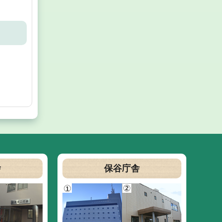
舎
保谷庁舎