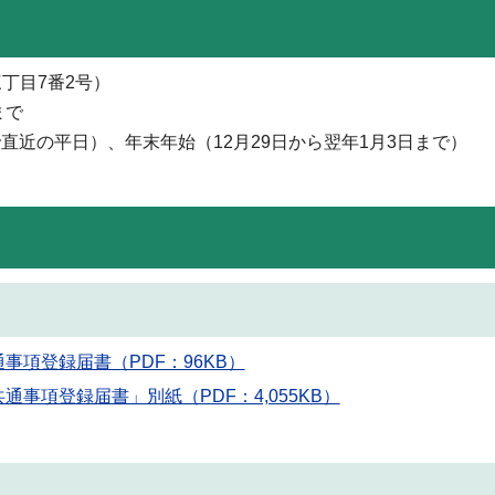
丁目7番2号）
まで
近の平日）、年末年始（12月29日から翌年1月3日まで）
項登録届書（PDF：96KB）
事項登録届書」別紙（PDF：4,055KB）