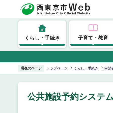
こ
の
ペ
ー
ジ
くらし・手続き
子育て・教育
の
先
頭
で
す
現在のページ
トップページ
くらし・手続き
申請
公共施設予約システム