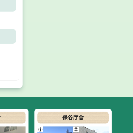
舎
保谷庁舎