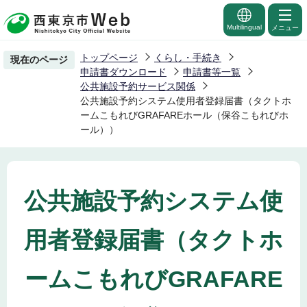
こ
の
Multilingual
メニュー
ペ
トップページ
くらし・手続き
現在のページ
ー
申請書ダウンロード
申請書等一覧
ジ
公共施設予約サービス関係
公共施設予約システム使用者登録届書（タクトホ
の
ームこもれびGRAFAREホール（保谷こもれびホ
先
ール））
頭
で
す
公共施設予約システム使
用者登録届書（タクトホ
ームこもれびGRAFARE