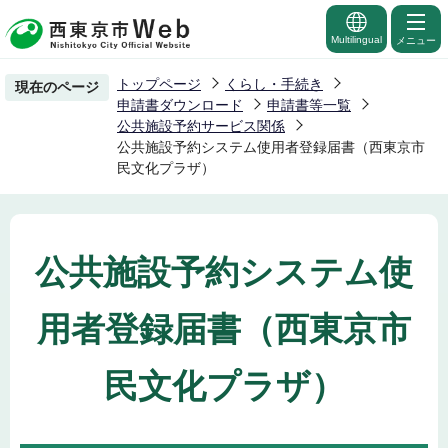
こ
の
Multilingual
メニュー
ペ
トップページ
くらし・手続き
現在のページ
ー
申請書ダウンロード
申請書等一覧
ジ
公共施設予約サービス関係
公共施設予約システム使用者登録届書（西東京市
の
民文化プラザ）
先
頭
で
す
公共施設予約システム使
用者登録届書（西東京市
民文化プラザ）