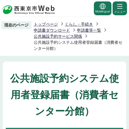
こ
の
Multilingual
メニュー
ペ
トップページ
くらし・手続き
現在のページ
ー
申請書ダウンロード
申請書等一覧
ジ
公共施設予約サービス関係
公共施設予約システム使用者登録届書（消費者セ
の
ンター分館）
先
頭
で
す
公共施設予約システム使
用者登録届書（消費者セ
ンター分館）