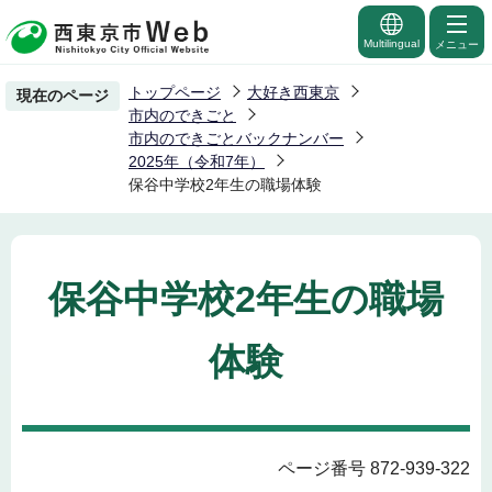
こ
の
Multilingual
メニュー
ペ
トップページ
大好き西東京
現在のページ
ー
市内のできごと
ジ
市内のできごとバックナンバー
2025年（令和7年）
の
保谷中学校2年生の職場体験
先
頭
で
す
保谷中学校2年生の職場
体験
ページ番号 872-939-322