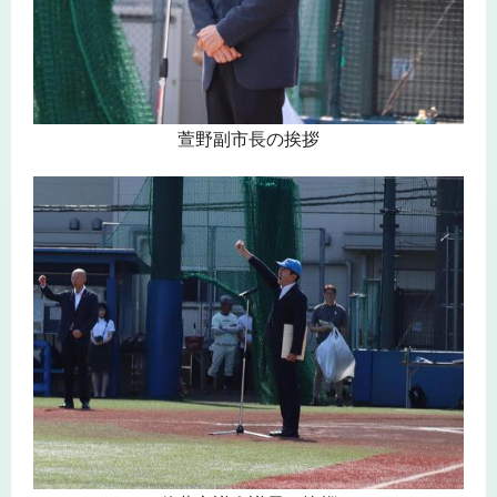
萱野副市長の挨拶