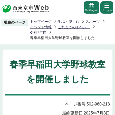
こ
の
Multilingual
メニュー
ペ
トップページ
学ぶ・楽しむ
スポーツ
現在のページ
ー
イベント情報
これまでのイベント
ジ
令和7年度
春季早稲田大学野球教室を開催しました
の
先
頭
で
春季早稲田大学野球教室
す
を開催しました
ページ番号 502-960-213
最終更新日 2025年7月8日