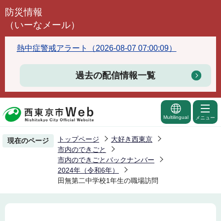
こ
防災情報
の
（いーなメール）
ペ
ー
熱中症警戒アラート（2026-08-07 07:00:09）
ジ
の
過去の配信情報一覧
先
頭
で
Multilingual
メニュー
す
トップページ
大好き西東京
現在のページ
市内のできごと
市内のできごとバックナンバー
2024年（令和6年）
田無第二中学校1年生の職場訪問