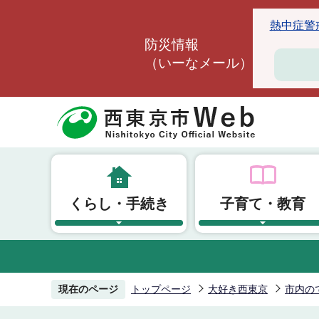
こ
熱中症警戒ア
の
防災情報
ペ
（いーなメール）
ー
ジ
の
先
頭
で
す
くらし・手続き
子育て・教育
現在のページ
トップページ
大好き西東京
市内の