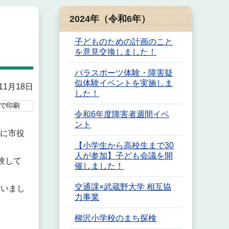
2024年（令和6年）
子どものための計画のこと
を意見交換しました！
パラスポーツ体験・障害疑
似体験イベントを実施しま
11月18日
した！
で印刷
令和6年度障害者週間イベ
ント
めに市役
【小学生から高校生まで30
人が参加】子ども会議を開
験して
催しました！
交通課×武蔵野大学 相互協
らいまし
力事業
柳沢小学校のまち探検