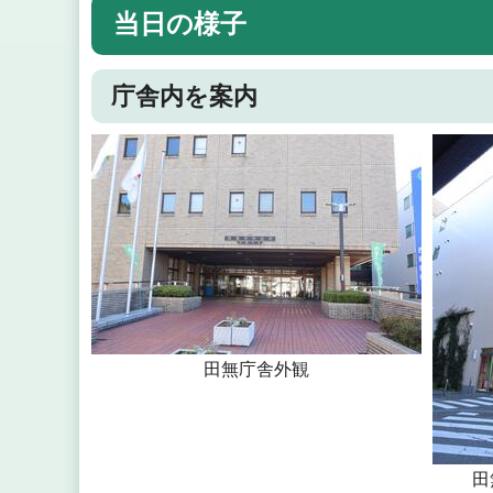
当日の様子
庁舎内を案内
田無庁舎外観
田