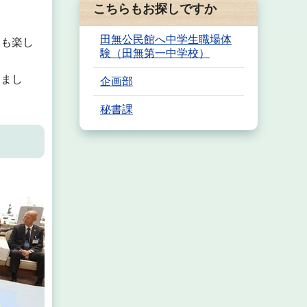
こちらもお探しですか
田無公民館へ中学生職場体
ても楽し
験（田無第一中学校）
じまし
企画部
秘書課