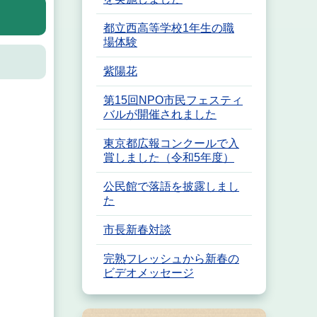
都立西高等学校1年生の職
場体験
紫陽花
第15回NPO市民フェスティ
バルが開催されました
東京都広報コンクールで入
賞しました（令和5年度）
公民館で落語を披露しまし
た
市長新春対談
完熟フレッシュから新春の
ビデオメッセージ