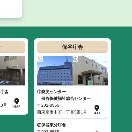
舎
保谷庁舎
二庁舎
①防災センター
保谷保健福祉総合センター
3号
〒202-8555
西東京市中町一丁目5番1号
②保谷東分庁舎
〒202-8555