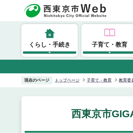
こ
の
ペ
ー
ジ
くらし・手続き
子育て・教育
の
先
頭
で
す
現在のページ
トップページ
子育て・教育
教育委
西東京市GI