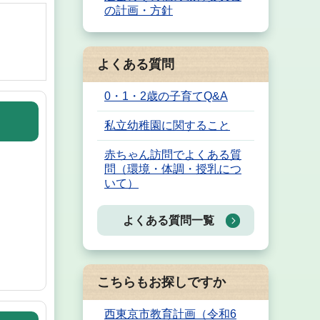
の計画・方針
よくある質問
0・1・2歳の子育てQ&A
私立幼稚園に関すること
赤ちゃん訪問でよくある質
問（環境・体調・授乳につ
いて）
よくある質問一覧
こちらもお探しですか
西東京市教育計画（令和6