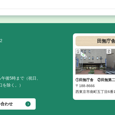
2
田無庁
ら午後5時まで（祝日、
①田無庁舎
②田無第
口を除く。）
〒188-8666
西東京市南町五丁目6番1
い合わせ