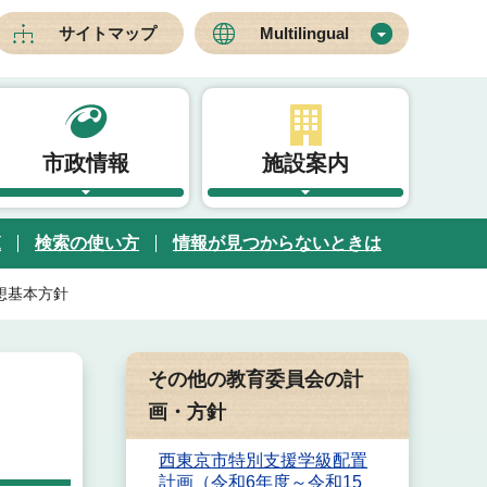
サイトマップ
Multilingual
市政情報
施設案内
覧
検索の使い方
情報が見つからないときは
想基本方針
その他の教育委員会の計
画・方針
西東京市特別支援学級配置
計画（令和6年度～令和15