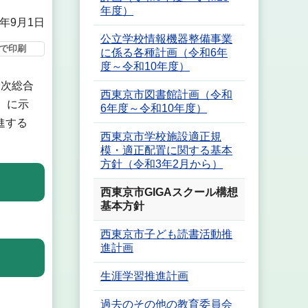
年度）
0年9月1日
公立学校情報機器整備事業
で印刷
に係る各種計画（令和6年
度～令和10年度）
2次総合
西東京市図書館計画（令和
）に示
6年度～令和10年度）
進する
西東京市学校施設適正規
模・適正配置に関する基本
方針（令和3年2月から）
西東京市GIGAスクール構想
基本方針
西東京市子ども読書活動推
進計画
生涯学習推進計画
過去のその他の教育委員会