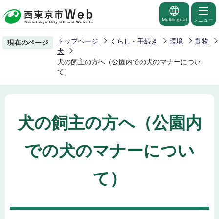
こ
の
Multilingual
メニュー
ペ
トップページ
くらし・手続き
環境
動物
現在のページ
ー
犬
ジ
犬の飼主の方へ（公園内での犬のマナーについ
て）
の
先
頭
で
犬の飼主の方へ（公園内
す
での犬のマナーについ
て）