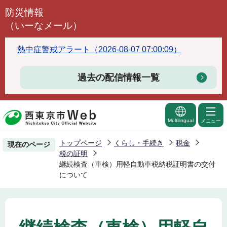
こ
防災情報
の
（いーなメール）
ペ
ー
熱中症警戒アラート（2026-08-07 07:00:09）
ジ
の
過去の配信情報一覧
先
頭
で
Multilingual
メニュー
す
トップページ
くらし・手続き
税金
現在のページ
税の証明
継続検査（車検）用軽自動車税納税証明書の交付
について