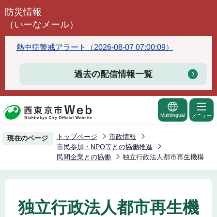
こ
防災情報
の
（いーなメール）
ペ
ー
熱中症警戒アラート（2026-08-07 07:00:09）
ジ
の
過去の配信情報一覧
先
頭
で
Multilingual
メニュー
す
トップページ
市政情報
現在のページ
市民参加・NPO等との協働推進
民間企業との協働
独立行政法人都市再生機構
独立行政法人都市再生機