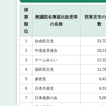
得
票
衆議院名簿届出政党等
西東京市の
順
の名称
数
位
1
自由民主党
33,7
2
中道改革連合
19,2
3
チームみらい
12,3
4
国民民主党
11,7
5
参政党
6,4
6
日本共産党
6,3
7
日本維新の会
5,0