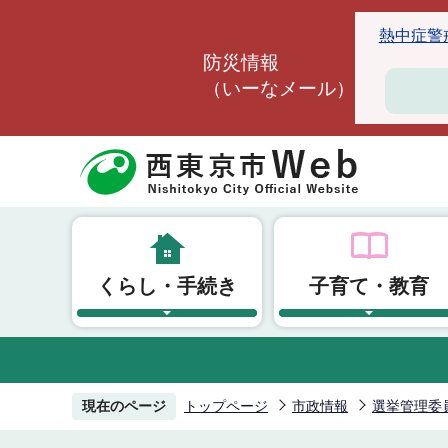
こ
熱中症警戒ア
の
防災情報
ペ
（いーなメール）
ー
ジ
の
先
頭
で
す
くらし・手続き
子育て・教育
現在のページ
トップページ
市政情報
選挙管理委