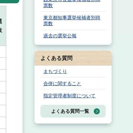
票数
東京都知事選挙候補者別得
選
票数
数
過去の選挙公報
よくある質問
まちづくり
合併に関すること
指定管理者制度について
よくある質問一覧