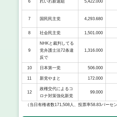
6
れいわ新選組
5,422.000
7
国民民主党
4,293.680
8
社会民主党
1,501.000
NHKと裁判してる
9
党弁護士法72条違
1,316.000
反で
10
日本第一党
506.000
11
新党やまと
172.000
政権交代によるコ
12
99.000
ロナ対策強化新党
（当日有権者数171,508人、投票率58.83パーセ