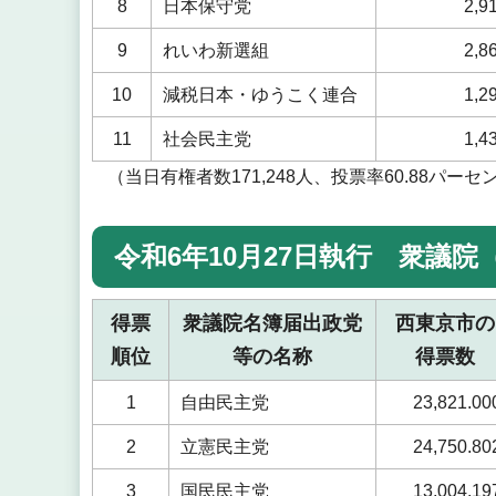
8
日本保守党
2,9
9
れいわ新選組
2,8
10
減税日本・ゆうこく連合
1,2
11
社会民主党
1,4
（当日有権者数171,248人、投票率60.88パーセ
令和6年10月27日執行 衆議
得票
衆議院名簿届出政党
西東京市の
順位
等の名称
得票数
1
自由民主党
23,821.00
2
立憲民主党
24,750.80
3
国民民主党
13,004.19