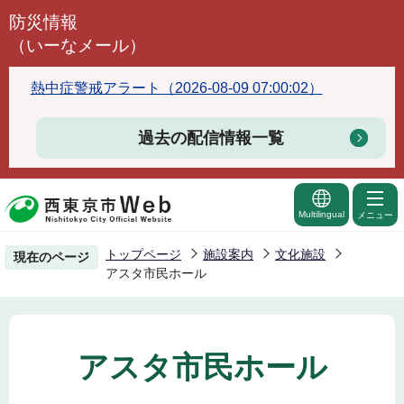
こ
防災情報
の
（いーなメール）
ペ
ー
熱中症警戒アラート（2026-08-09 07:00:02）
ジ
の
過去の配信情報一覧
先
頭
で
Multilingual
メニュー
す
トップページ
施設案内
文化施設
現在のページ
アスタ市民ホール
アスタ市民ホール