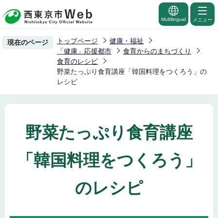
こ
の
Multilingual
メニュー
ペ
トップページ
健康・福祉
現在のページ
ー
「健康」応援都市
食育からのまちづくり
ジ
食育のレシピ
野菜たっぷり食育講座「韓国料理をつくろう」の
の
レシピ
先
頭
で
す
野菜たっぷり食育講座
「韓国料理をつくろう」
のレシピ