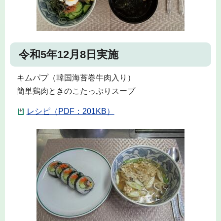
令和5年12月8日実施
キムパプ（韓国海苔巻牛肉入り）
簡単鶏肉ときのこたっぷりスープ
レシピ（PDF：201KB）