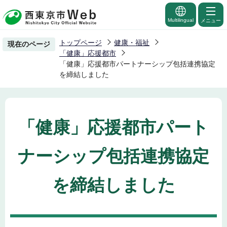
こ
の
Multilingual
メニュー
ペ
トップページ
健康・福祉
現在のページ
ー
「健康」応援都市
ジ
「健康」応援都市パートナーシップ包括連携協定
を締結しました
の
先
頭
で
「健康」応援都市パート
す
ナーシップ包括連携協定
を締結しました