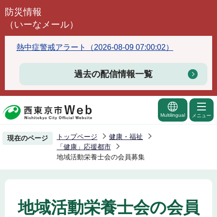
こ
防災情報
の
（いーなメール）
ペ
ー
熱中症警戒アラート（2026-08-09 07:00:02）
ジ
の
過去の配信情報一覧
先
頭
で
Multilingual
メニュー
す
トップページ
健康・福祉
現在のページ
「健康」応援都市
地域活動栄養士会の会員募集
地域活動栄養士会の会員