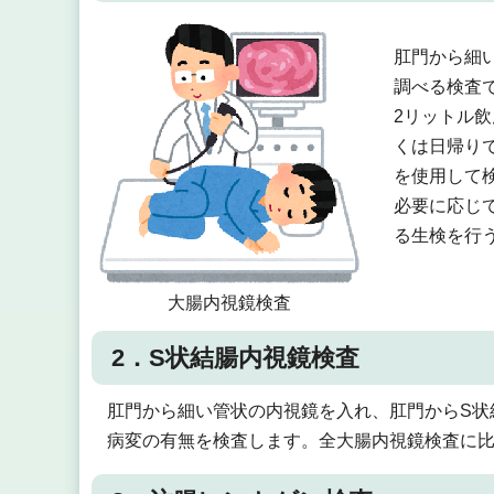
肛門から細
調べる検査
2リットル
くは日帰り
を使用して
必要に応じ
る生検を行
大腸内視鏡検査
2．S状結腸内視鏡検査
肛門から細い管状の内視鏡を入れ、肛門からS状
病変の有無を検査します。全大腸内視鏡検査に