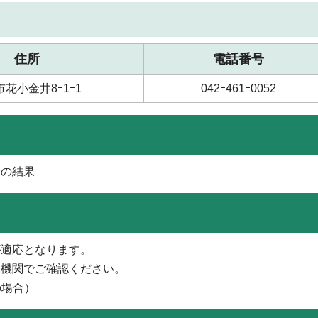
住所
電話番号
花小金井8ｰ1ｰ1
042ｰ461ｰ0052
診の結果
が適応となります。
療機関でご確認ください。
の場合）