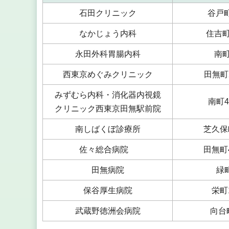
石田クリニック
谷戸町1
なかじょう内科
住吉町3
永田外科胃腸内科
南町4
西東京めぐみクリニック
田無町2-
みずむら内科・消化器内視鏡
南町4ｰ
クリニック西東京田無駅前院
南しばくぼ診療所
芝久保町
佐々総合病院
田無町4
田無病院
緑町
保谷厚生病院
栄町1
武蔵野徳洲会病院
向台町