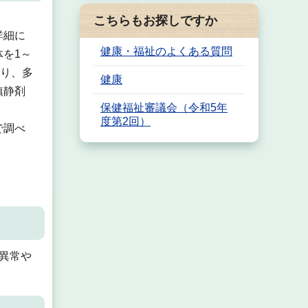
こちらもお探しですか
詳細に
健康・福祉のよくある質問
を1～
わり、多
健康
鎮静剤
保健福祉審議会（令和5年
度第2回）
で調べ
異常や