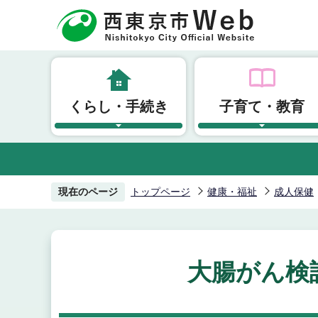
こ
の
ペ
ー
ジ
くらし・手続き
子育て・教育
の
先
頭
で
す
現在のページ
トップページ
健康・福祉
成人保健
大腸がん検