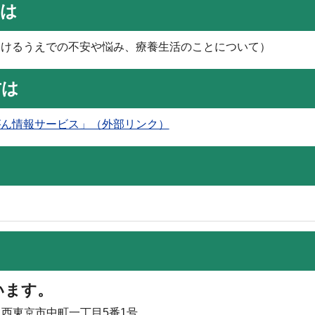
ては
受けるうえでの不安や悩み、療養生活のことについて）
方は
がん情報サービス」（外部リンク）
います。
 西東京市中町一丁目5番1号