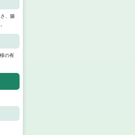
きさ、腸
す。
転移の有