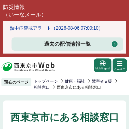
こ
防災情報
の
（いーなメール）
ペ
ー
熱中症警戒アラート（2026-08-06 07:00:10）
ジ
の
過去の配信情報一覧
先
頭
で
Multilingual
メニュー
す
トップページ
健康・福祉
障害者支援
現在のページ
相談窓口
西東京市にある相談窓口
西東京市にある相談窓口