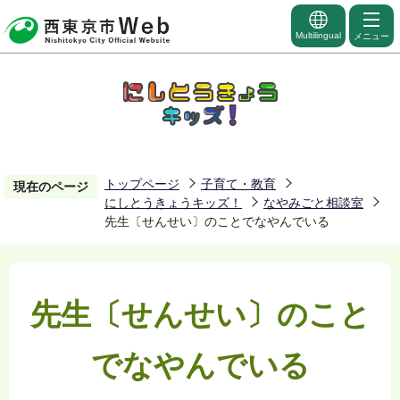
こ
の
Multilingual
メニュー
ペ
ー
ジ
の
先
頭
トップページ
子育て・教育
現在のページ
にしとうきょうキッズ！
なやみごと相談室
で
先生〔せんせい〕のことでなやんでいる
す
先生〔せんせい〕のこと
でなやんでいる