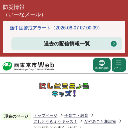
こ
防災情報
の
（いーなメール）
ペ
ー
熱中症警戒アラート（2026-08-07 07:00:09）
ジ
の
過去の配信情報一覧
先
頭
で
Multilingual
メニュー
す
トップページ
子育て・教育
現在のページ
にしとうきょうキッズ！
なやみごと相談室
ともだちとうまくいかない