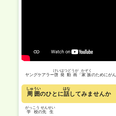
けいはつどうが
かぞく
ヤングケアラー
啓発動画
「
家族
のためにが
しゅうい
はな
周囲
のひとに
話
してみませんか
がっこう
せんせい
学校
の
先生