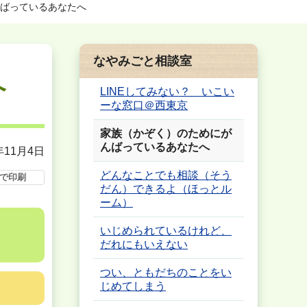
ばっているあなたへ
なやみごと相談室
へ
LINEしてみない？ いこい
ーな窓口＠西東京
家族（かぞく）のためにが
んばっているあなたへ
年11月4日
どんなことでも相談（そう
で印刷
だん）できるよ（ほっとル
ーム）
いじめられているけれど、
だれにもいえない
つい、ともだちのことをい
じめてしまう