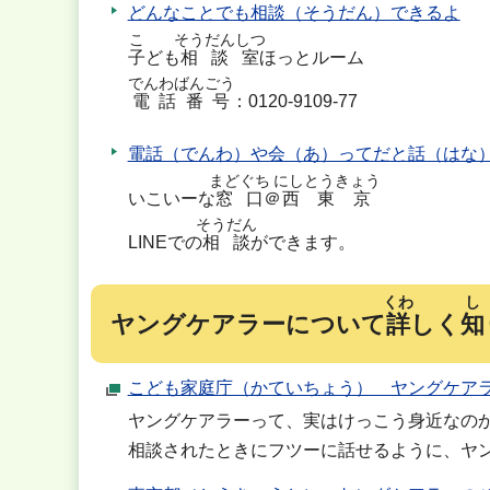
どんなことでも相談（そうだん）できるよ
こ
そうだんしつ
子
ども
相談室
ほっとルーム
でんわばんごう
電話番号
：0120-9109-77
電話（でんわ）や会（あ）ってだと話（はな
まどぐち
にしとうきょう
いこいーな
窓口
＠
西東京
そうだん
LINEでの
相談
ができます。
くわ
し
ヤングケアラーについて
詳
しく
知
こども家庭庁（かていちょう） ヤングケア
ヤングケアラーって、実はけっこう身近なの
相談されたときにフツーに話せるように、ヤ