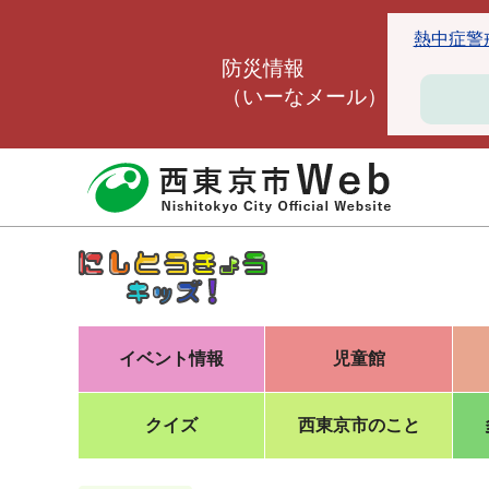
こ
熱中症警戒ア
の
防災情報
ペ
（いーなメール）
ー
ジ
の
先
頭
で
す
イベント情報
児童館
クイズ
西東京市のこと