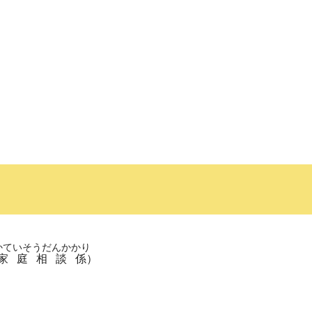
かていそうだんかかり
家庭相談係
）