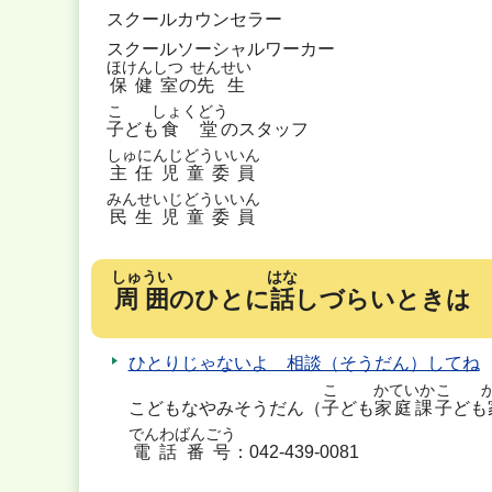
スクールカウンセラー
スクールソーシャルワーカー
ほけんしつ
せんせい
保健室
の
先生
こ
しょくどう
子
ども
食堂
のスタッフ
しゅにんじどういいん
主任児童委員
みんせいじどういいん
民生児童委員
しゅうい
はな
周囲
のひとに
話
しづらいときは
ひとりじゃないよ 相談（そうだん）してね
こ
かていか
こ
こどもなやみそうだん（
子
ども
家庭課
子
ども
でんわばんごう
電話番号
：042-439-0081