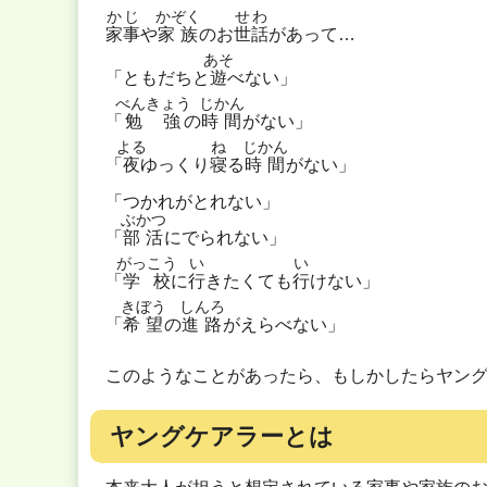
かじ
かぞく
せわ
家事
や
家族
のお
世話
があって…
あそ
「ともだちと
遊
べない」
べんきょう
じかん
「
勉強
の
時間
がない」
よる
ね
じかん
「
夜
ゆっくり
寝
る
時間
がない」
「つかれがとれない」
ぶかつ
「
部活
にでられない」
がっこう
い
い
「
学校
に
行
きたくても
行
けない」
きぼう
しんろ
「
希望
の
進路
がえらべない」
このようなことがあったら、もしかしたらヤン
ヤングケアラーとは