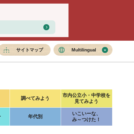
サイトマップ
Multilingual
市内公立小・中学校を
調べてみよう
見てみよう
いこいーな、
ー
年代別
み～つけた！