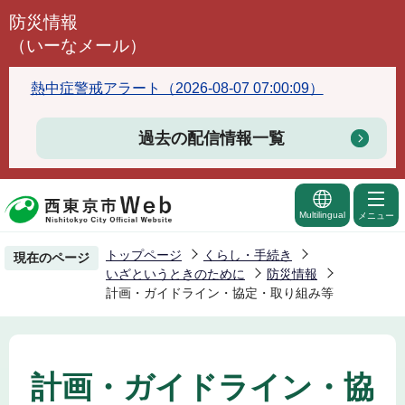
こ
防災情報
の
（いーなメール）
ペ
ー
熱中症警戒アラート（2026-08-07 07:00:09）
ジ
の
過去の配信情報一覧
先
頭
で
Multilingual
メニュー
す
トップページ
くらし・手続き
現在のページ
いざというときのために
防災情報
計画・ガイドライン・協定・取り組み等
計画・ガイドライン・協