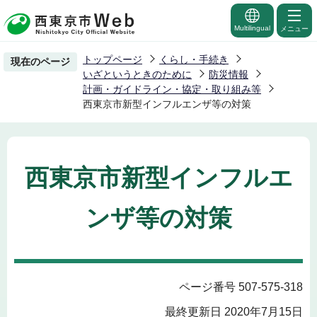
こ
の
Multilingual
メニュー
ペ
トップページ
くらし・手続き
現在のページ
ー
いざというときのために
防災情報
ジ
計画・ガイドライン・協定・取り組み等
西東京市新型インフルエンザ等の対策
の
先
頭
で
西東京市新型インフルエ
す
ンザ等の対策
ページ番号 507-575-318
最終更新日 2020年7月15日