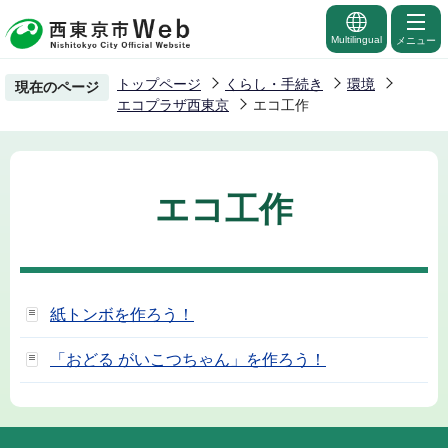
こ
の
Multilingual
メニュー
ペ
トップページ
くらし・手続き
環境
現在のページ
ー
エコプラザ西東京
エコ工作
ジ
の
先
エコ工作
頭
で
す
紙トンボを作ろう！
「おどる がいこつちゃん」を作ろう！