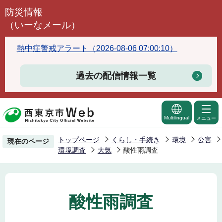
こ
防災情報
の
（いーなメール）
ペ
ー
熱中症警戒アラート（2026-08-06 07:00:10）
ジ
の
過去の配信情報一覧
先
頭
で
Multilingual
メニュー
す
トップページ
くらし・手続き
環境
公害
現在のページ
環境調査
大気
酸性雨調査
酸性雨調査