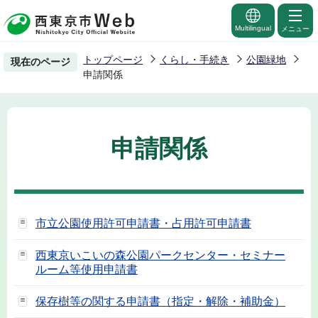
こ
の
Multilingual
メニュー
ペ
トップページ
くらし・手続き
公園緑地
現在のページ
ー
申請関係
ジ
の
先
申請関係
頭
で
す
市立公園使用許可申請書・占用許可申請書
西東京いこいの森公園パークセンター・セミナー
ルーム等使用申請書
保存樹等の関する申請書（指定・解除・補助金）