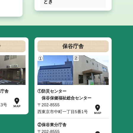
とき
舎
保谷庁舎
二庁舎
①防災センター
保谷保健福祉総合センター
3号
〒202-8555
西東京市中町一丁目5番1号
②保谷東分庁舎
〒202-8555