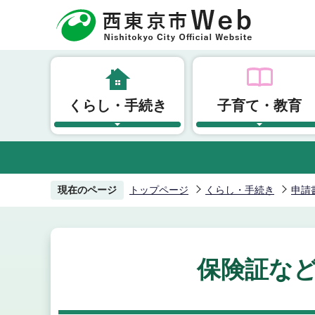
こ
の
ペ
ー
ジ
くらし・手続き
子育て・教育
の
先
頭
で
す
現在のページ
トップページ
くらし・手続き
申請
保険証な