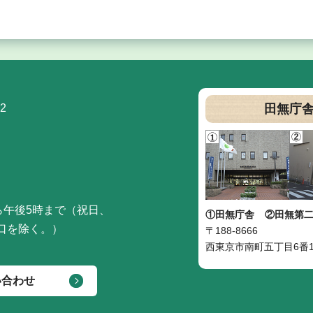
2
田無庁
ら午後5時まで（祝日、
①田無庁舎
②田無第
口を除く。）
〒188-8666
西東京市南町五丁目6番1
い合わせ