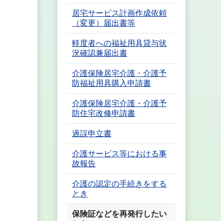
居宅サービス計画作成依頼
（変更）届出書等
軽度者への福祉用具貸与状
況確認兼届出書
介護保険居宅介護・介護予
防福祉用具購入申請書
介護保険居宅介護・介護予
防住宅改修申請書
過誤申立書
介護サービス等における事
故報告
介護の認定の手続きをする
とき
保険証などを再発行したい