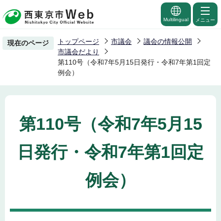
こ
の
Multilingual
メニュー
ペ
トップページ
市議会
議会の情報公開
現在のページ
ー
市議会だより
ジ
第110号（令和7年5月15日発行・令和7年第1回定
例会）
の
先
頭
で
第110号（令和7年5月15
す
日発行・令和7年第1回定
例会）