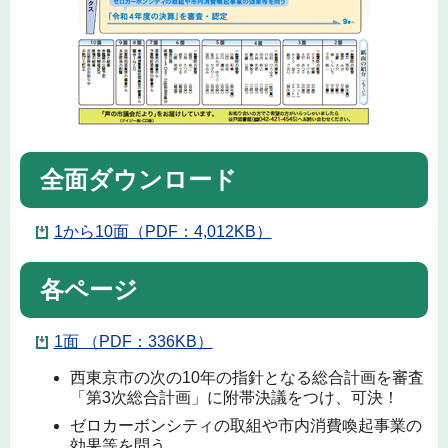
全面ダウンロード
1から10面（PDF：4,012KB）
各ページ
1面 （PDF：336KB）
西東京市の次の10年の指針となる総合計画を審査
「第3次総合計画」に附帯決議をつけ、可決！
ゼロカーボンシティの取組や市内消費喚起事業の
効果等を問う