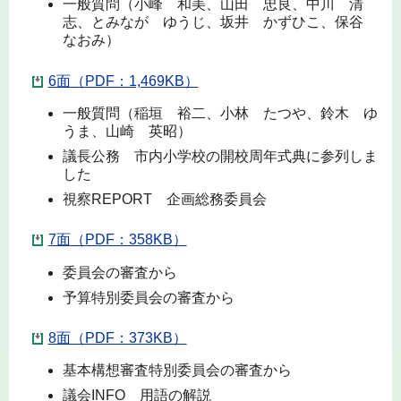
一般質問（小峰 和美、山田 忠良、中川 清
志、とみなが ゆうじ、坂井 かずひこ、保谷
なおみ）
6面（PDF：1,469KB）
一般質問（稲垣 裕二、小林 たつや、鈴木 ゆ
うま、山崎 英昭）
議長公務 市内小学校の開校周年式典に参列しま
した
視察REPORT 企画総務委員会
7面（PDF：358KB）
委員会の審査から
予算特別委員会の審査から
8面（PDF：373KB）
基本構想審査特別委員会の審査から
議会INFO 用語の解説