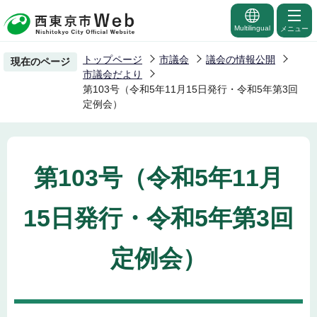
こ
の
Multilingual
メニュー
ペ
トップページ
市議会
議会の情報公開
現在のページ
ー
市議会だより
ジ
第103号（令和5年11月15日発行・令和5年第3回
定例会）
の
先
頭
で
第103号（令和5年11月
す
15日発行・令和5年第3回
定例会）