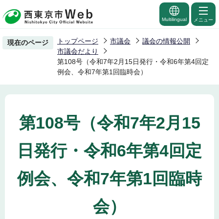
こ
の
Multilingual
メニュー
ペ
トップページ
市議会
議会の情報公開
現在のページ
ー
市議会だより
ジ
第108号（令和7年2月15日発行・令和6年第4回定
例会、令和7年第1回臨時会）
の
先
頭
で
第108号（令和7年2月15
す
日発行・令和6年第4回定
例会、令和7年第1回臨時
会）