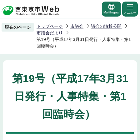
こ
の
Multilingual
メニュー
ペ
トップページ
市議会
議会の情報公開
現在のページ
ー
市議会だより
ジ
第19号（平成17年3月31日発行・人事特集・第1
回臨時会）
の
先
頭
で
第19号（平成17年3月31
す
日発行・人事特集・第1
回臨時会）