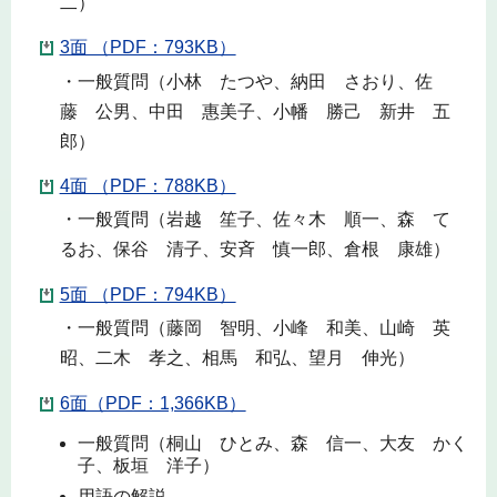
二）
3面 （PDF：793KB）
・一般質問（小林 たつや、納田 さおり、佐
藤 公男、中田 惠美子、小幡 勝己 新井 五
郎）
4面 （PDF：788KB）
・一般質問（岩越 笙子、佐々木 順一、森 て
るお、保谷 清子、安斉 慎一郎、倉根 康雄）
5面 （PDF：794KB）
・一般質問（藤岡 智明、小峰 和美、山崎 英
昭、二木 孝之、相馬 和弘、望月 伸光）
6面（PDF：1,366KB）
一般質問（桐山 ひとみ、森 信一、大友 かく
子、板垣 洋子）
用語の解説