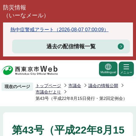
こ
防災情報
の
（いーなメール）
ペ
ー
熱中症警戒アラート（2026-08-07 07:00:09）
ジ
の
過去の配信情報一覧
先
頭
で
Multilingual
メニュー
す
トップページ
市議会
議会の情報公開
現在のページ
市議会だより
第43号（平成22年8月15日発行・第2回定例会）
第43号（平成22年8月15