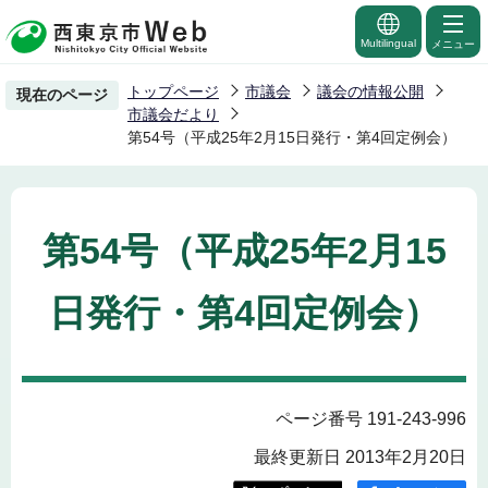
こ
の
Multilingual
メニュー
ペ
トップページ
市議会
議会の情報公開
現在のページ
ー
市議会だより
ジ
第54号（平成25年2月15日発行・第4回定例会）
の
先
頭
第54号（平成25年2月15
で
す
日発行・第4回定例会）
ページ番号 191-243-996
最終更新日 2013年2月20日