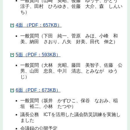
一般質問（山崎 英昭、後藤 ゆう子、かとう
涼子、田村 ひろゆき、佐藤 大介、森 しんい
ち）
4面 （PDF：657KB）
一般質問（下田 純一、菅原 みほ、小峰 和
美、納田 さおり、八矢 好美、田代 伸之）
5面（PDF：593KB）
一般質問（大林 光昭、藤田 美智子、佐藤 公
男、山田 忠良、中川 清志、とみなが ゆう
じ）
6面（PDF：673KB）
一般質問（坂井 かずひこ、保谷 なおみ、稲
垣 裕二、小林 たつや）
議長公務 ICTを活用した議会防災訓練を実施し
ました
会議録の公開予定