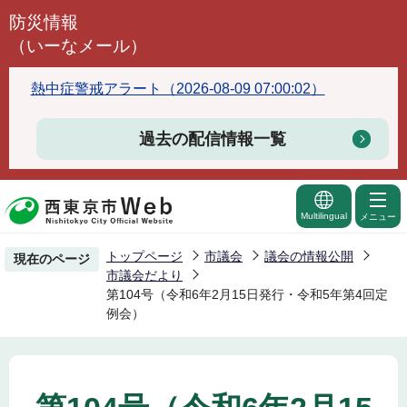
こ
防災情報
の
（いーなメール）
ペ
ー
熱中症警戒アラート（2026-08-09 07:00:02）
ジ
の
過去の配信情報一覧
先
頭
で
Multilingual
メニュー
す
トップページ
市議会
議会の情報公開
現在のページ
市議会だより
第104号（令和6年2月15日発行・令和5年第4回定
例会）