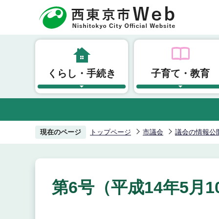
こ
の
ペ
ー
ジ
くらし・手続き
子育て・教育
の
先
頭
で
す
現在のページ
トップページ
市議会
議会の情報公
第6号（平成14年5月