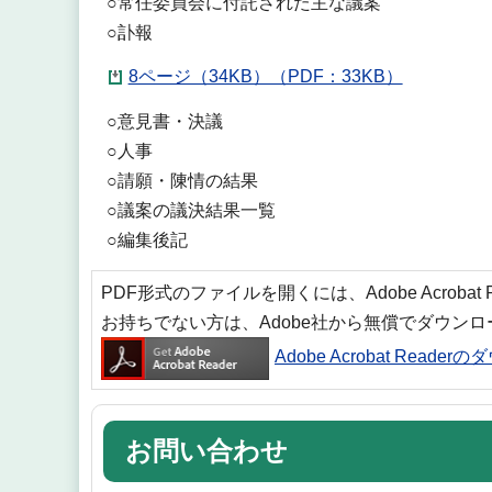
○常任委員会に付託された主な議案
○訃報
8ページ（34KB）（PDF：33KB）
○意見書・決議
○人事
○請願・陳情の結果
○議案の議決結果一覧
○編集後記
PDF形式のファイルを開くには、Adobe Acrobat
お持ちでない方は、Adobe社から無償でダウン
Adobe Acrobat Reade
お問い合わせ