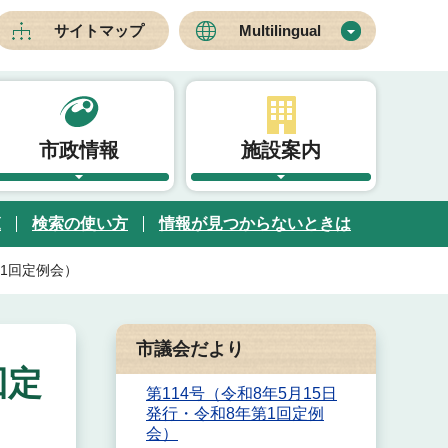
サイトマップ
Multilingual
市政情報
施設案内
覧
検索の使い方
情報が見つからないときは
第1回定例会）
市議会だより
回定
第114号（令和8年5月15日
発行・令和8年第1回定例
会）