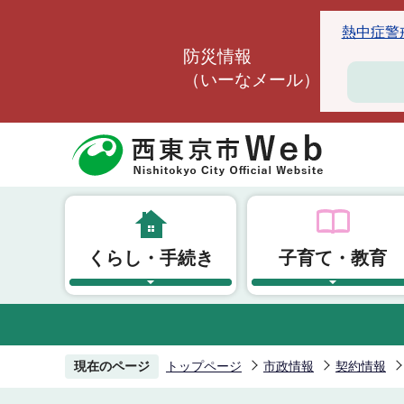
こ
熱中症警戒ア
の
防災情報
ペ
（いーなメール）
ー
ジ
の
先
頭
で
す
くらし・手続き
子育て・教育
現在のページ
トップページ
市政情報
契約情報