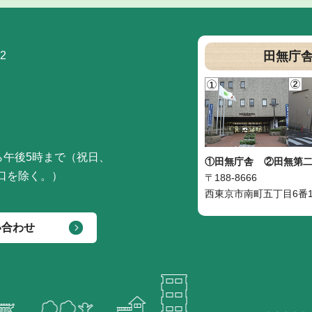
2
田無庁
ら午後5時まで（祝日、
①田無庁舎
②田無第
口を除く。）
〒188-8666
西東京市南町五丁目6番1
い合わせ