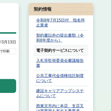
契約情報
令和8年7月15日付 指名停
止業者
契約書以外の提出書類（令
和8年度から）
年3月13日
電子契約サービスについて
で印刷
入札等監視委員会審議報告
書
公共工事代金債権信託制度
について
建設キャリアアップシステ
ムについて
西東京市内に本店、支店又
は営業所を有する事業者