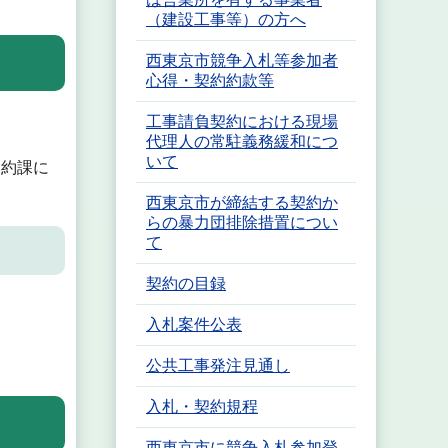
（建設工事等）の方へ
西東京市競争入札等参加者
心得・契約約款等
工事請負契約における現場
代理人の常駐義務緩和につ
いて
契約課に
西東京市が締結する契約か
らの暴力団排除措置につい
て
契約の目録
入札案件公表
公共工事発注見通し
入札・契約規程
西東京市に競争入札参加登