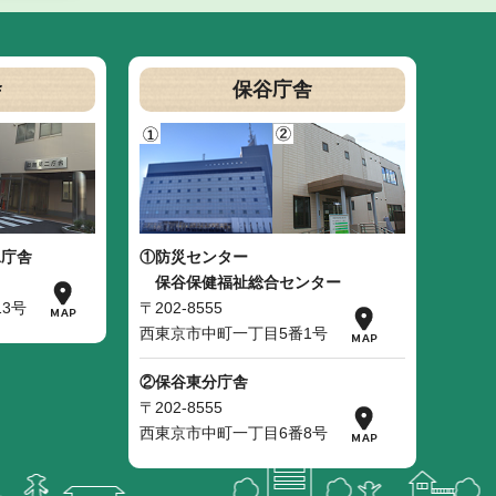
舎
保谷庁舎
二庁舎
①防災センター
保谷保健福祉総合センター
3号
〒202-8555
西東京市中町一丁目5番1号
②保谷東分庁舎
〒202-8555
西東京市中町一丁目6番8号