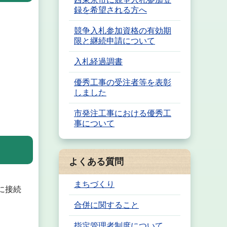
録を希望される方へ
競争入札参加資格の有効期
限と継続申請について
入札経過調書
優秀工事の受注者等を表彰
しました
市発注工事における優秀工
事について
よくある質問
まちづくり
に接続
合併に関すること
指定管理者制度について