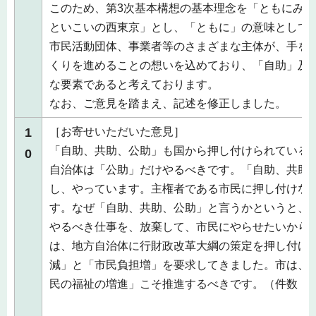
このため、第3次基本構想の基本理念を「ともにみ
といこいの西東京」とし、「ともに」の意味として
市民活動団体、事業者等のさまざまな主体が、手を
くりを進めることの想いを込めており、「自助」及
な要素であると考えております。
なお、ご意見を踏まえ、記述を修正しました。
1
［お寄せいただいた意見］
「自助、共助、公助」も国から押し付けられている
0
自治体は「公助」だけやるべきです。「自助、共助
し、やっています。主権者である市民に押し付けな
す。なぜ「自助、共助、公助」と言うかというと、
やるべき仕事を、放棄して、市民にやらせたいから
は、地方自治体に行財政改革大綱の策定を押し付け
減」と「市民負担増」を要求してきました。市は、
民の福祉の増進」こそ推進するべきです。（件数：1