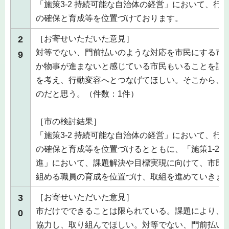
「施策3-2 持続可能な自治体の経営」において、行
の確保と育成等を位置づけております。
2
［お寄せいただいた意見］
対等でない、門前払いのような対応を市民にする市
9
か物事が進まないと感じている市民もいることを認
を考え、行動変容へとつなげてほしい。そこから、
のだと思う。（件数：1件）
［市の検討結果］
「施策3-2 持続可能な自治体の経営」において、行
の確保と育成等を位置づけるとともに、「施策1-2 
進」において、課題解決や目標実現に向けて、市民
組める職員の育成を位置づけ、取組を進めていきま
3
［お寄せいただいた意見］
市だけでできることは限られている。課題により、
0
協力し、取り組んでほしい。対等でない、門前払い