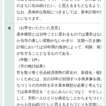
のまちに住み続けたい」と思えるまちとなるよう、
なお、具体的な取組につきましては、基本計画や実
とになります。
6
［お寄せいただいた意見］
基本構想とは10年ごとに変わるものでは通常はない
か当市の著しい変動がないかぎり、次期へ引き継
計画においては10年間の進捗によって、削除、発展
が生ずることとなるものである。
（件数：1件）
［市の検討結果］
市を取り巻く社会経済情勢の変化や、多様化・複雑
いくためには、次の10年の目指すべき将来像を描き
ちづくりの方向性を示す基本構想が必要と考えてお
では基本理念を「ともにみらいにつなぐ やさしさ
して、市民一人ひとりが身近なことからまちづくり
からも住み続けたいと思えるまちづくりを目指しま