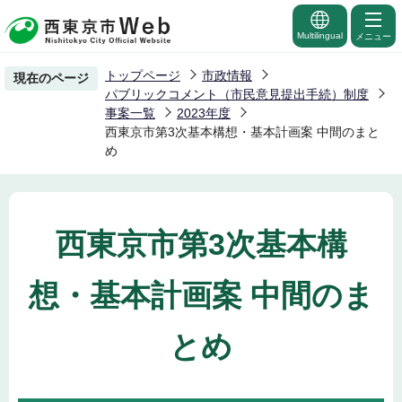
こ
の
Multilingual
メニュー
ペ
トップページ
市政情報
現在のページ
ー
パブリックコメント（市民意見提出手続）制度
ジ
事案一覧
2023年度
西東京市第3次基本構想・基本計画案 中間のまと
の
め
先
頭
で
す
西東京市第3次基本構
想・基本計画案 中間のま
とめ