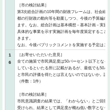
［市の検討結果］
第3次総合計画の10年間の財政フレームは、社会経
都の行財政の動向等を勘案しつつ、今後の予算編成
ます。なお、総合計画は基本構想－基本計画－実施
具体的な事業を示す実施計画を毎年度策定すること
きます。
なお、今後パブリックコメントを実施する予定はご
1
［お寄せいただいた意見］
全ての施策で市民満足度は50パーセント以下となっ
6
しているといたる所に記載があるが、最低でも50パ
と市民の評価を得たとは言えないのではないか。評
（件数：1件）
［市の検討結果］
市民意識調査の結果では、「わからない」とご回答
受けられ、結果として満足度が概ね低い数字となっ