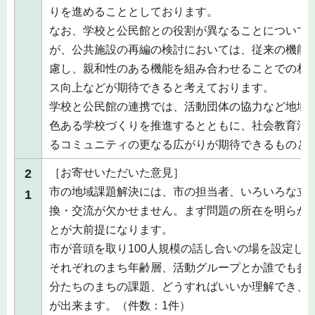
りを進めることとしております。
なお、学校と公民館との役割が異なることについて
が、公共施設の再編の検討においては、従来の機能
慮し、親和性のある機能を組み合わせることでの相
ス向上などが期待できると考えております。
学校と公民館の連携では、活動団体の協力など地域
色ある学校づくりを推進するとともに、社会教育活
るコミュニティの更なる広がりが期待できるものと
2
［お寄せいただいた意見］
市の地域課題解決には、市の担当者、いろいろな立
1
換・交流が欠かせません。まず問題の所在を明らか
とが大前提になります。
市が音頭を取り100人規模の話し合いの場を設定し
それぞれのまち年齢層、活動グループとか誰でも参
分たちのまちの課題、どうすればいいか理解でき、
が出来ます。（件数：1件）