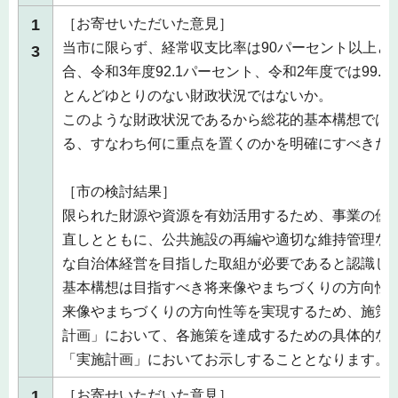
1
［お寄せいただいた意見］
当市に限らず、経常収支比率は90パーセント以上と
3
合、令和3年度92.1パーセント、令和2年度では99.
とんどゆとりのない財政状況ではないか。
このような財政状況であるから総花的基本構想では
る、すなわち何に重点を置くのかを明確にすべきだ
［市の検討結果］
限られた財源や資源を有効活用するため、事業の優
直しとともに、公共施設の再編や適切な維持管理な
な自治体経営を目指した取組が必要であると認識し
基本構想は目指すべき将来像やまちづくりの方向性
来像やまちづくりの方向性等を実現するため、施策
計画」において、各施策を達成するための具体的な
「実施計画」においてお示しすることとなります。
1
［お寄せいただいた意見］