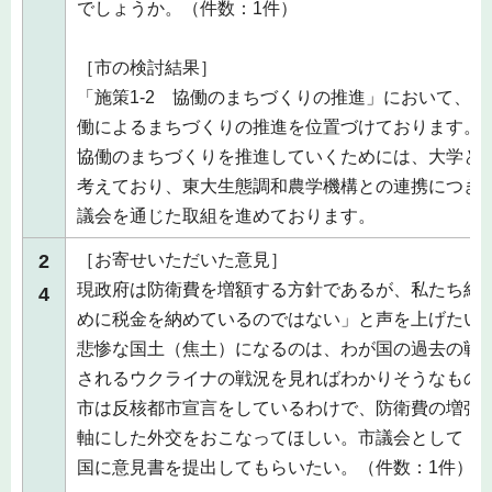
でしょうか。（件数：1件）
［市の検討結果］
「施策1-2 協働のまちづくりの推進」において、
働によるまちづくりの推進を位置づけております。
協働のまちづくりを推進していくためには、大学と
考えており、東大生態調和農学機構との連携につき
議会を通じた取組を進めております。
2
［お寄せいただいた意見］
現政府は防衛費を増額する方針であるが、私たち納
4
めに税金を納めているのではない」と声を上げたい
悲惨な国土（焦土）になるのは、わが国の過去の戦
されるウクライナの戦況を見ればわかりそうなもの
市は反核都市宣言をしているわけで、防衛費の増強
軸にした外交をおこなってほしい。市議会として「
国に意見書を提出してもらいたい。（件数：1件）