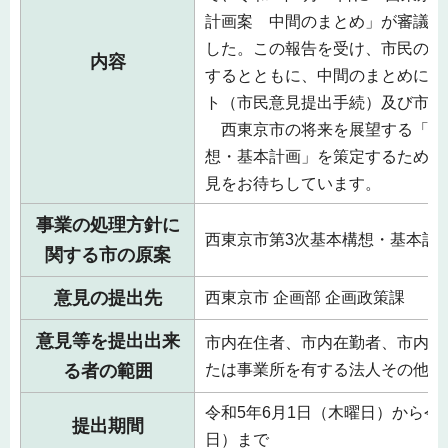
計画案 中間のまとめ」が審議会
した。この報告を受け、市民の皆
内容
するとともに、中間のまとめに関
ト（市民意見提出手続）及び市民
西東京市の将来を展望する「西
想・基本計画」を策定するために
見をお待ちしています。
事業の処理方針に
西東京市第3次基本構想・基本計
関する市の原案
意見の提出先
西東京市 企画部 企画政策課
意見等を提出出来
市内在住者、市内在勤者、市内在
る者の範囲
たは事業所を有する法人その他団
令和5年6月1日（木曜日）から令和
提出期間
日）まで