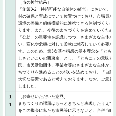
［市の検討結果］
「施策3-2 持続可能な自治体の経営」において、
材の確保と育成について位置づけており、市職員が
環境の整備と組織横断的に連携できる体制づくりに
ります。また、今後のまちづくりを進めていくため
「公助」の重要性を認識しつつ、さまざまな主体が
い、変化や危機に対して柔軟に対応していく必要が
す。このため、第3次基本構想の基本理念を「とも
しさといこいの西東京」とし、「ともに」の意味と
民、市民活動団体、事業者等のさまざまな主体が、
ちづくりを進めることの想いを込めており、「自助
大切な要素であると考えております。なお、ご意見
しました。
1
［お寄せいただいた意見］
まちづくりの課題はもっときちんと表現したうえで
1
をこの機会に私たち市民等に示さないと、合併当時