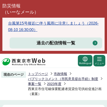
こ
防災情報
の
（いーなメール）
ペ
ー
台風第15号接近に伴う風雨に注意しましょう（2026-
ジ
08-10 16:30:00）
の
先
過去の配信情報一覧
頭
で
す
Multilingual
メニュー
トップページ
市政情報
現在のページ
パブリックコメント（市民意見提出手続）制度
事案一覧
2023年度
西東京市住宅確保要配慮者賃貸住宅供給促進計画
（素案）