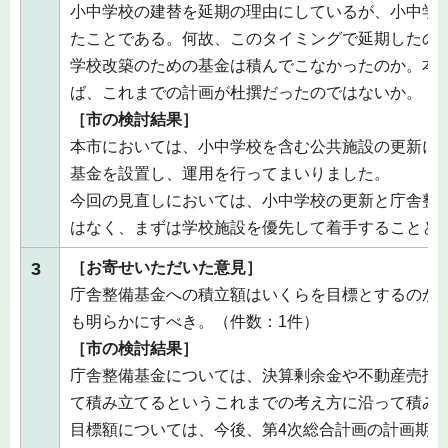
小中学校の建替を延期の理由にしているが、小中学
たことである。何故、このタイミングで延期したの
学校改築のための基金は積んでこなかったのか。本
ば、これまでの計画が杜撰だったのではないか。（
［市の検討結果］
本市においては、小中学校を含む公共施設の更新に
基金を設置し、運用を行ってまいりました。
今回の見直しにおいては、小中学校の更新と庁舎整
はなく、まずは学校施設を優先して着手することと
3
［お寄せいただいた意見］
庁舎整備基金への積立額はいくらを目標とするのか
も明らかにすべき。（件数：1件）
［市の検討結果］
庁舎整備基金については、決算剰余金や不動産売払
て積み立てるというこれまでの考え方に沿って積み
目標額については、今後、第4次総合計画の計画期