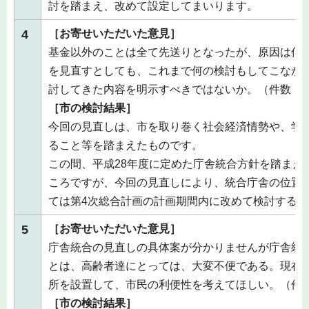
討を踏まえ、改めて設定してまいります。
4
［お寄せいただいた意見］
基金以外のことは全て先送りとなったが、原因は何
を見直すとしても、これまで何の検討もしてこなか
討してきた内容を明示すべきではないか。（件数：1
［市の検討結果］
今回の見直しは、市を取り巻く社会経済情勢や、学
ること等を踏まえたものです。
この間、平成28年度に定めた庁舎統合方針を踏まえ
ころですが、今回の見直しにより、統合庁舎の位置
ては第4次総合計画の計画期間内に改めて検討する
5
［お寄せいただいた意見］
庁舎統合の見直しの具体案が分かりませんが庁舎統
とは、高齢者達にとっては、大変不便である。現在
所を設置して、市民の利便性を考えてほしい。（件数
［市の検討結果］