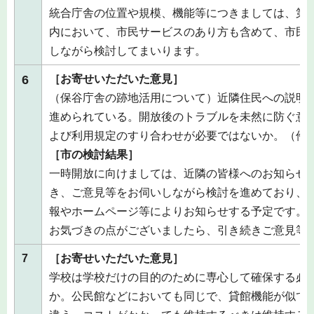
統合庁舎の位置や規模、機能等につきましては、第
内において、市民サービスのあり方も含めて、市民
しながら検討してまいります。
6
［お寄せいただいた意見］
（保谷庁舎の跡地活用について）近隣住民への説明
進められている。開放後のトラブルを未然に防ぐ意
よび利用規定のすり合わせが必要ではないか。（件数
［市の検討結果］
一時開放に向けましては、近隣の皆様へのお知らせ
き、ご意見等をお伺いしながら検討を進めており、
報やホームページ等によりお知らせする予定です。
お気づきの点がございましたら、引き続きご意見等
7
［お寄せいただいた意見］
学校は学校だけの目的のために専心して確保する必
か。公民館などにおいても同じで、貸館機能が似て