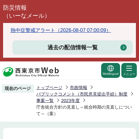
こ
防災情報
の
（いーなメール）
ペ
ー
熱中症警戒アラート（2026-08-07 07:00:09）
ジ
の
過去の配信情報一覧
先
頭
で
Multilingual
メニュー
す
トップページ
市政情報
現在のページ
パブリックコメント（市民意見提出手続）制度
事案一覧
2023年度
庁舎統合方針の見直し～統合時期の見直しについ
て～（案）