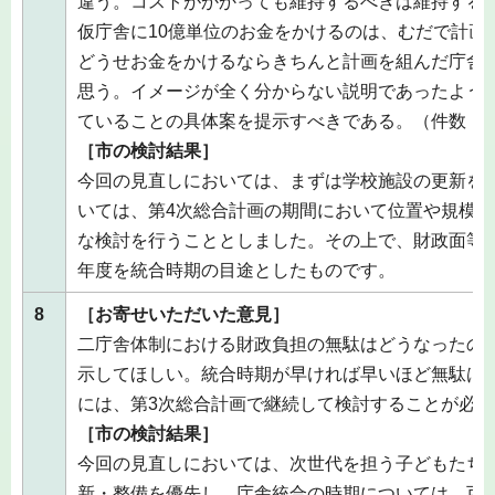
違う。コストがかかっても維持するべきは維持する
仮庁舎に10億単位のお金をかけるのは、むだで計画
どうせお金をかけるならきちんと計画を組んだ庁舎
思う。イメージが全く分からない説明であったよう
ていることの具体案を提示すべきである。（件数：1
［市の検討結果］
今回の見直しにおいては、まずは学校施設の更新を
いては、第4次総合計画の期間において位置や規模
な検討を行うこととしました。その上で、財政面等の
年度を統合時期の目途としたものです。
8
［お寄せいただいた意見］
二庁舎体制における財政負担の無駄はどうなったの
示してほしい。統合時期が早ければ早いほど無駄は
には、第3次総合計画で継続して検討することが必要
［市の検討結果］
今回の見直しにおいては、次世代を担う子どもたち
新・整備を優先し、庁舎統合の時期については、可