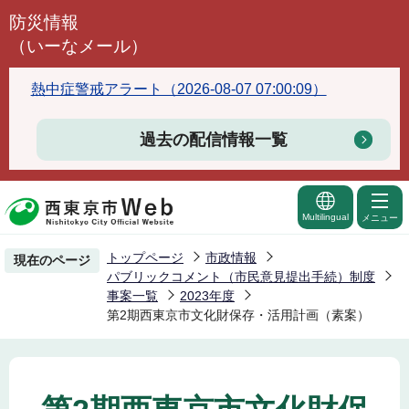
こ
防災情報
の
（いーなメール）
ペ
ー
熱中症警戒アラート（2026-08-07 07:00:09）
ジ
の
過去の配信情報一覧
先
頭
で
Multilingual
メニュー
す
トップページ
市政情報
現在のページ
パブリックコメント（市民意見提出手続）制度
事案一覧
2023年度
第2期西東京市文化財保存・活用計画（素案）