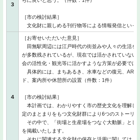
らに良いと思う。（件数：1件）
3
［市の検討結果］
文化財に親しめる刊行物等による情報発信といっ
［お寄せいただいた意見］
田無駅周辺には江戸時代の街並みや人々の生活を
が多数残されているが、現在では活かされていない
会の活性化・観光等に活かすような方策が必要では
具体的には、まちあるき、水車などの復元、ARの
ド、案内所や休憩所の設置（件数：1件）
4
［市の検討結果］
本計画では、わかりやすく市の歴史文化を理解し
定のまとまりをもつ文化財群により6つのストーリ
その中で、「街場と生産場をつなぐ大動脈」とし
を掲載いたします。
それに関連する文化財の保存と活用に関しては、