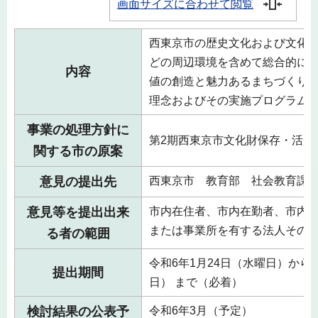
画面サイズに合わせて閲覧
西東京市の歴史文化および文化
どの周辺環境を含めて総合的に
内容
値の創造と魅力あるまちづくり
理念およびその実施プログラム
事業の処理方針に
第2期西東京市文化財保存・活用
関する市の原案
意見の提出先
西東京市 教育部 社会教育課
意見等を提出出来
市内在住者、市内在勤者、市内
または事業所を有する法人その
る者の範囲
令和6年1月24日（水曜日）から令
提出期間
日） まで（必着）
検討結果の公表予
令和6年3月（予定）