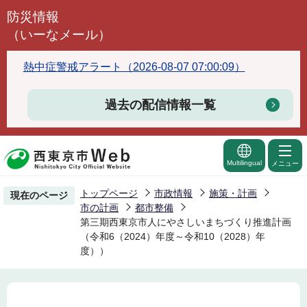
こ
防災情報
の
（いーなメール）
ペ
ー
熱中症警戒アラート（2026-08-07 07:00:09）
ジ
の
過去の配信情報一覧
先
頭
で
Multilingual
メニュー
す
トップページ
市政情報
施策・計画
現在のページ
市の計画
都市整備
第三期西東京市人にやさしいまちづくり推進計画
（令和6（2024）年度～令和10（2028）年
度））